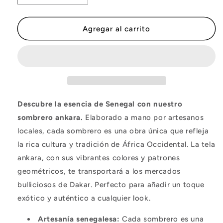
cantidad
cantidad
para
para
Sombrero
Sombrero
Agregar al carrito
Ankara
Ankara
estampado
estampado
Africano
Africano
Descubre la esencia de Senegal con nuestro
sombrero ankara.
Elaborado a mano por artesanos
locales,
cada sombrero es una obra única que refleja
la rica cultura y tradición de África Occidental.
La tela
ankara,
con sus vibrantes colores y patrones
geométricos,
te transportará a los mercados
bulliciosos de Dakar.
Perfecto para añadir un toque
exótico y auténtico a cualquier look.
Artesanía senegalesa:
Cada sombrero es una