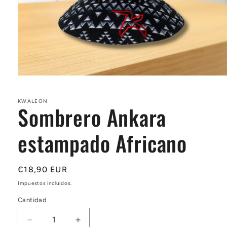
Abrir
elemento
multimedia
1
KWALEON
Sombrero Ankara
en
una
ventana
estampado Africano
modal
Precio
€18,90 EUR
habitual
Impuestos incluidos.
Cantidad
Reducir
Aumentar